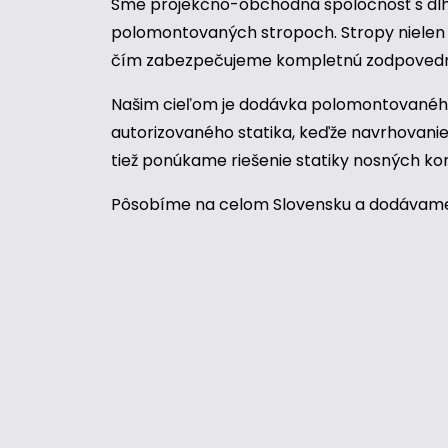
Sme projekčno-obchodná spoločnosť s dlho
polomontovaných stropoch. Stropy nielen 
čím zabezpečujeme kompletnú zodpovedno
Našim cieľom je dodávka polomontovaného
autorizovaného statika, keďže navrhovan
tiež ponúkame riešenie statiky nosných ko
Pôsobíme na celom Slovensku a dodávame 