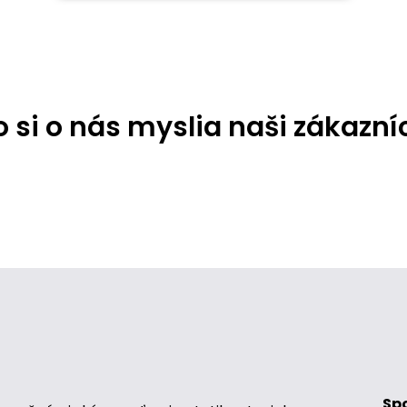
 si o nás myslia naši zákazní
Sp