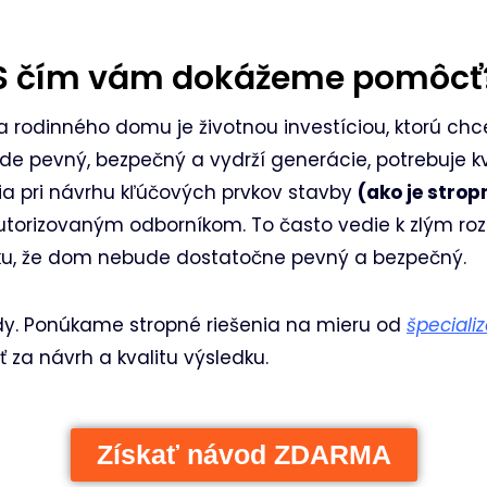
S čím vám dokážeme pomôcť
 rodinného domu je životnou investíciou, ktorú chc
e pevný, bezpečný a vydrží generácie, potrebuje kva
dia pri návrhu kľúčových prvkov stavby
(ako je strop
torizovaným odborníkom. To často vedie k zlým r
u, že dom nebude dostatočne pevný a bezpečný.
ady. Ponúkame stropné riešenia na mieru od
špeciali
 za návrh a kvalitu výsledku.
Získať návod ZDARMA