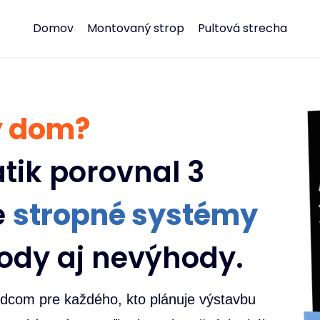
Domov
Montovaný strop
Pultová strecha
ý dom?
tik porovnal 3
e
stropné systémy
hody aj nevýhody.
odcom pre každého, kto plánuje výstavbu