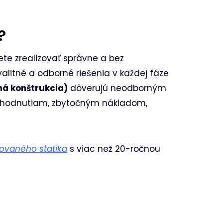
?
ete zrealizovať správne a bez
litné a odborné riešenia v každej fáze
ná konštrukcia)
dôverujú neodborným
ozhodnutiam, zbytočným nákladom,
zovaného statika
s viac než 20-ročnou