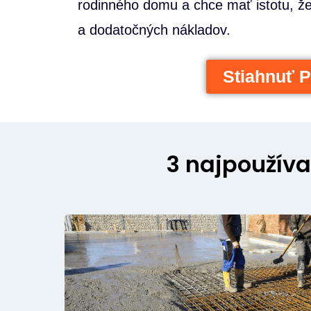
rodinného domu a chce mať istotu, ž
a dodatočných nákladov.
Stiahnuť P
3 najpoužíva