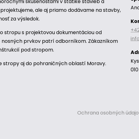
ročnými skúsenosťami v statike stavieb a
Ana
projektujeme, ale aj priamo dodávame na stavby,
sť za výsledok.
Ko
+42
 stropu s projektovou dokumentáciou od
in
ie nosných prvkov patrí odborníkom. Zákazníkom
nštrukcií pod stropom.
Ad
Kys
stropy aj do pohraničných oblastí Moravy.
010 
Ochrana osobných údajo