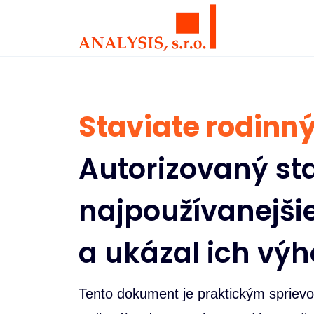
Staviate rodinn
Autorizovaný sta
najpoužívanejši
a ukázal ich vý
Tento dokument je praktickým spriev