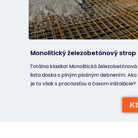
Monolitický železobetónový strop
Totálna klasika! Monolitická železobetónová
liata doska s plným plošným debnením. Ako
je to však s pracnosťou a časom inštalácie?
Kt