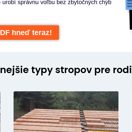
e urobí správnu voľbu bez zbytočných chýb
DF hneď teraz!
nejšie typy stropov pre ro