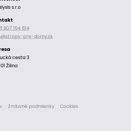
lysis s.r.o
ntakt
1 907 154 614
fo@stropy-pre-domy.sk
resa
ucká cesta 3
01 Žilina
v
Zmluvné podmienky
Cookies