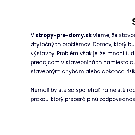
V
stropy-pre-domy.sk
vieme, že stavba
zbytočných problémov. Domov, ktorý bud
výstavby. Problém však je, že mnohí ľu
predajcom v stavebninách namiesto au
stavebným chybám alebo dokonca rizik
Nemali by ste sa spoliehať na neisté r
praxou, ktorý preberá plnú zodpovednosť